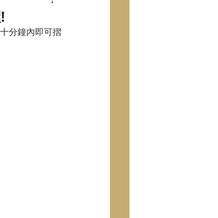
!
，十分鐘內即可摺