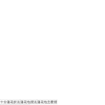
十分蓮花折法
蓮花包摺法
蓮花包怎麼摺