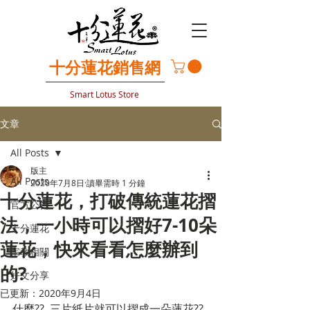
​十分蓮花銷售網
Smart Lotus Store
文章
All Posts
版主
All Posts
2020年7月8日
讀畢需時 1 分鐘
十分蓮花，打破傳統蓮花摺
官方公告
法，一小時可以摺好7-10朵
十分蓮花
蓮花，快來看看怎麼辦到
宗教相關
的?
好文分享
已更新：
2020年9月4日
什麼??  三片紙片就可以摺成一朵蓮花??  