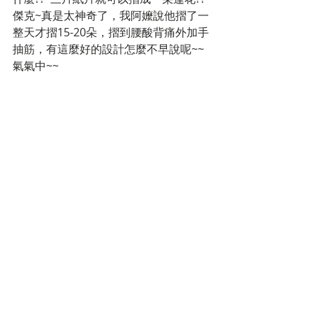
傑克~真是太神奇了，我阿嬤說他摺了一
整天才摺15-20朵，摺到腰酸背痛外加手
抽筋，有這麼好的設計怎麼不早說呢~~
氣氣中~~